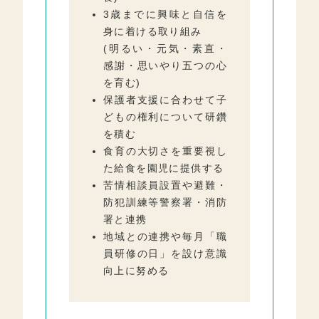
3歳までに興味と自信を
身に着ける取り組み
(明るい・元気・素直・
感謝・思いやり五つの心
を育む)
保護者支援に合わせて子
どもの権利について研鑽
を積む
食育の大切さを重要視し
た給食を園児に提供する
苦情相談員設置や避難・
防犯訓練等警察署・消防
署と連携
地域との連携や毎月「職
員研修の日」を設け意識
向上に努める