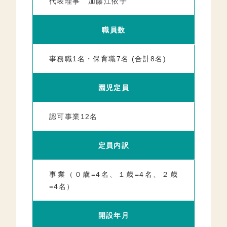
代表理事 加藤江依子
職員数
事務職1名・保育職7名 (合計8名)
園児定員
認可事業12名
定員内訳
事業（０歳=4名、１歳=4名、２歳
=4名）
開設年月