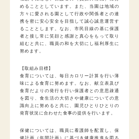
めることとしています。また、当園は地域の
方々に愛される園として行政や関係者との連
携を密に安心安全を目指して誠心誠意運営す
ることとします。なお、市民目線の基に保護
者と接し常に笑顔と感謝と真心をもって取り
組むと共に、職員の和を大切にし福利厚生に
努めます。
【取組み目標】
食育については、毎日カロリー計算を行い薄
味による食育に努めます。なお、献立表及び
食育だよりの発行を行い保護者との意思疎通
を図り、食生活の大切さや健康についての意
識向上に努めると共に、園児ひとりひとりの
発育状況に合わせた食事の提供を行います。
保健については、職員に看護師を配置し、保
健計画（年間計画）に基づき健康推進を図る